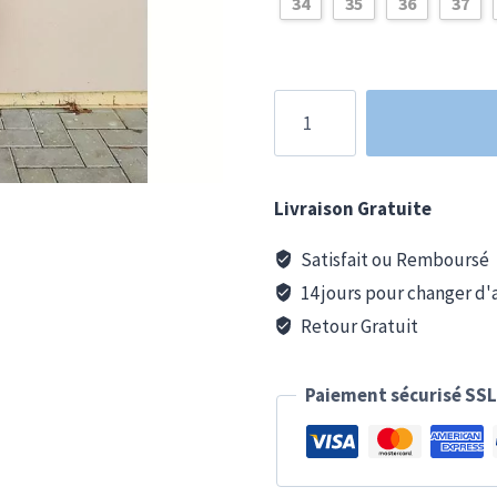
34
35
36
37
quantité
de
Bottes
hautes
Livraison Gratuite
compensées
|
Satisfait ou Remboursé
Top
14 jours pour changer d'
vente
Retour Gratuit
Cuissardes
Paiement sécurisé SS