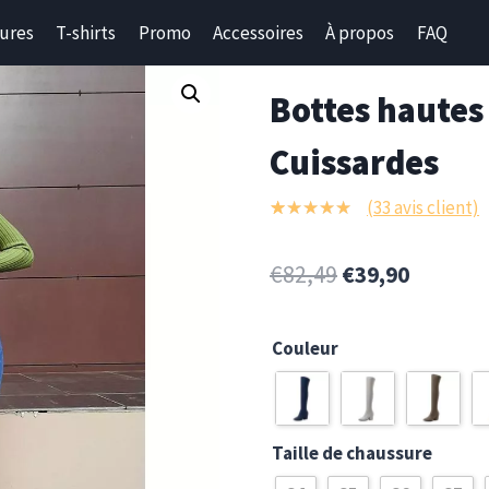
ures
T-shirts
Promo
Accessoires
À propos
FAQ
Bottes hautes
Cuissardes
(
33
avis client)
33
Noté
4.94
sur 5 basé
€
82,49
€
39,90
sur
notations
client
Couleur
Taille de chaussure