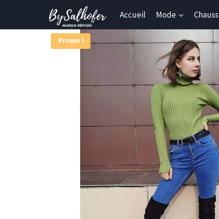
Skip
Accueil
Mode
Chauss
to
content
Promo !