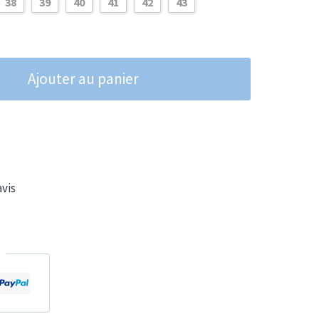
38
39
40
41
42
43
Ajouter au panier
avis
L