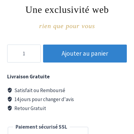
Une exclusivité web
rien que pour vous
quantité
Ajouter au panier
de
Aspirateur
sans
Livraison Gratuite
fil
48
Satisfait ou Remboursé
000
14 jours pour changer d'avis
Pa,
Retour Gratuit
500
W.
Paiement sécurisé SSL
V8