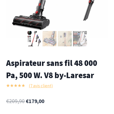
Aspirateur sans fil 48 000
Pa, 500 W. V8 by-Laresar
(
7
avis client)
7
Noté
4.86
sur 5 basé
€
209,90
€
179,00
sur
notations
client