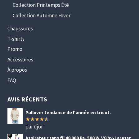
Collection Printemps Été
Collection Automne Hiver
Chaussures
T-shirts
Promo
Accessoires
À propos
FAQ
AVIS RÉCENTS
Pullover tendance de l'année en tricot.
par djor
Note
4
sur 5
Aspirateur sans fil 48 000 Pa, 500 W. V8 by-Laresar