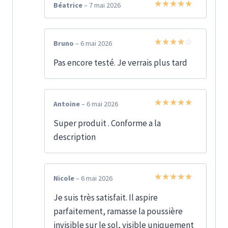
Béatrice
–
7 mai 2026
Note
5
sur
5
Bruno
–
6 mai 2026
Note
4
Pas encore testé. Je verrais plus tard
sur 5
Antoine
–
6 mai 2026
Note
5
sur
Super produit . Conforme a la
5
description
Nicole
–
6 mai 2026
Note
5
sur
Je suis très satisfait. Il aspire
5
parfaitement, ramasse la poussière
invisible sur le sol, visible uniquement