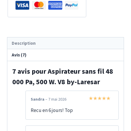
by-
Laresar
Description
Avis (7)
7 avis pour
Aspirateur sans fil 48
000 Pa, 500 W. V8 by-Laresar
Sandra
–
7 mai 2026
Note
5
sur
Recu en 6 jours! Top
5