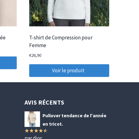
dée
T-shirt de Compression pour
Femme
€
26,90
Voir le produit
AVIS RÉCENTS
Pullover tendance de l'année
en tricot.
par djor
Note
4