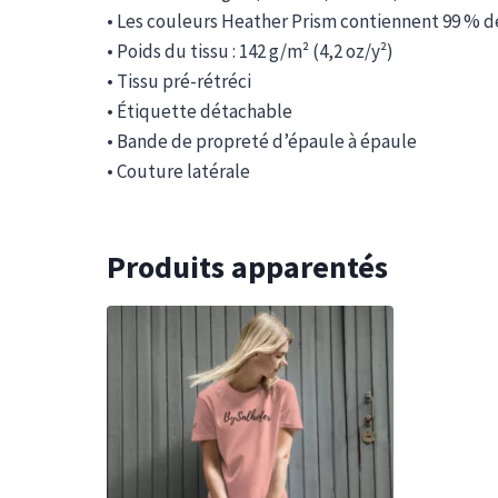
• Les couleurs Heather Prism contiennent 99 % de
• Poids du tissu : 142 g/m² (4,2 oz/y²)
• Tissu pré-rétréci
• Étiquette détachable
• Bande de propreté d’épaule à épaule
• Couture latérale
Produits apparentés