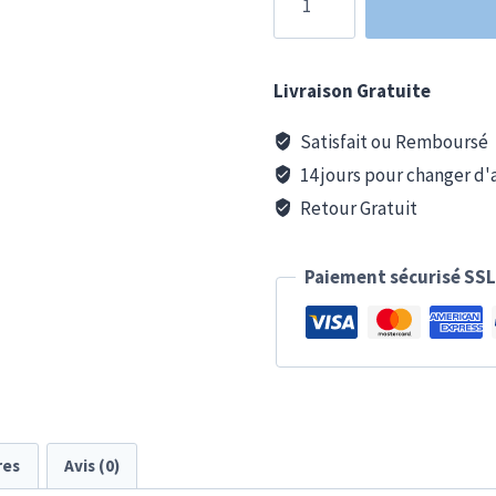
de
T-
shirt
Livraison Gratuite
Unisexe
à
Satisfait ou Remboursé
Manches
14 jours pour changer d'
Courtes
Retour Gratuit
Paiement sécurisé SS
res
Avis (0)