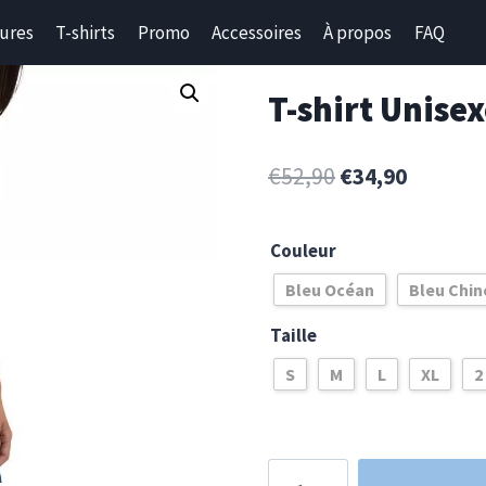
ures
T-shirts
Promo
Accessoires
À propos
FAQ
T-shirt Unise
€
52,90
€
34,90
Couleur
Bleu Océan
Bleu Chin
Taille
S
M
L
XL
2
quantité