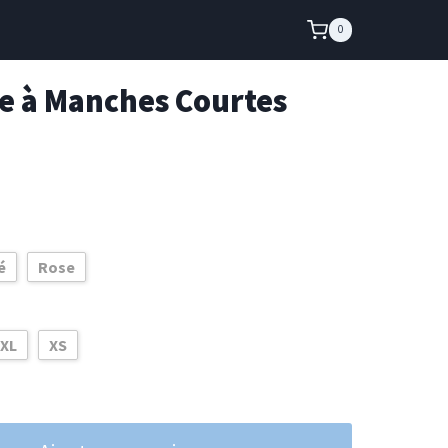
0
xe à Manches Courtes
é
Rose
 XL
XS