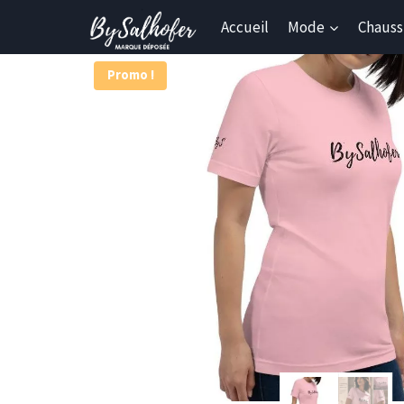
Skip
Accueil
Mode
Chauss
to
content
Promo !