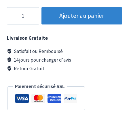
quantité
Ajouter au panier
de
Sandales
à
Livraison Gratuite
Talons
Python
Satisfait ou Remboursé
14 jours pour changer d'avis
Retour Gratuit
Paiement sécurisé SSL