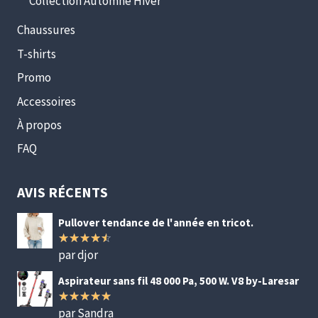
Collection Automne Hiver
Chaussures
T-shirts
Promo
Accessoires
À propos
FAQ
AVIS RÉCENTS
Pullover tendance de l'année en tricot.
par djor
Note
4
sur 5
Aspirateur sans fil 48 000 Pa, 500 W. V8 by-Laresar
par Sandra
Note
5
sur