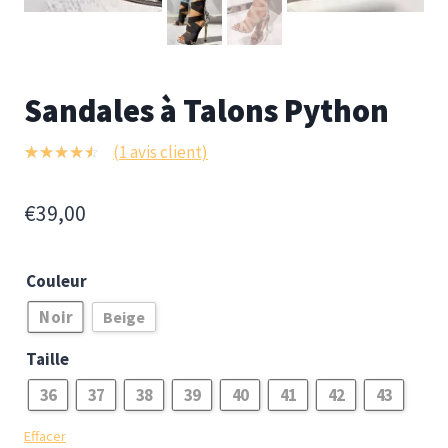
Sandales à Talons Python
(
1
avis client)
1
Noté
4.00
sur
€
39,00
5 basé
sur
notation
client
Couleur
Noir
Beige
Taille
36
37
38
39
40
41
42
43
Effacer