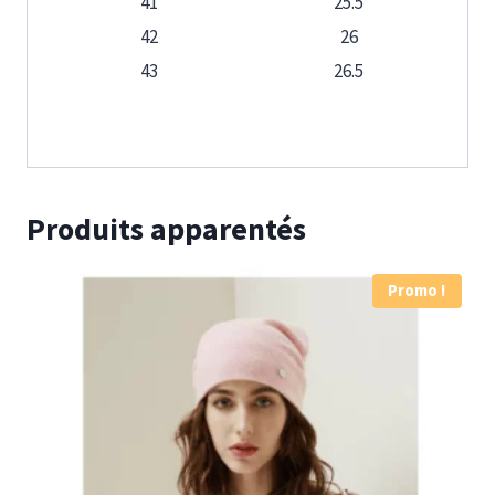
41
25.5
42
26
43
26.5
Produits apparentés
Promo !