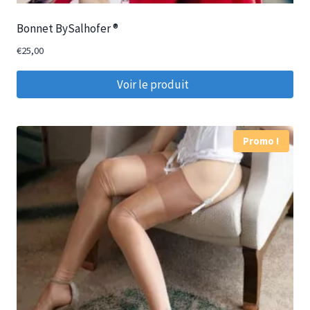
Bonnet BySalhofer ®
€
25,00
Voir le produit
Promo !