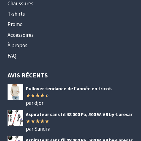
Chaussures
T-shirts
Promo
Accessoires
À propos
FAQ
AVIS RÉCENTS
Pullover tendance de l'année en tricot.
par djor
Note
4
sur 5
Aspirateur sans fil 48 000 Pa, 500 W. V8 by-Laresar
par Sandra
Note
5
sur
5
Aspirateur sans fil 48 000 Pa, 500 W. V8 by-Laresar