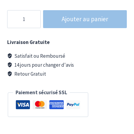
quantité
Ajouter au panier
de
Chargeur
universel
Livraison Gratuite
avec
câbles
Satisfait ou Remboursé
de
14 jours pour changer d'avis
chargeur
Retour Gratuit
Iphone
&
Paiement sécurisé SSL
Android
intégrés