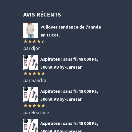
AVIS RÉCENTS
Pullover tendance de l'année
en tricot.
par djor
Note
4
sur 5
Aspirateur sans fil 48 000 Pa,
500 W. V8 by-Laresar
par Sandra
Note
5
sur
5
Aspirateur sans fil 48 000 Pa,
500 W. V8 by-Laresar
par Béatrice
Note
5
sur
5
Aspirateur sans fil 48 000 Pa,
500 W. V8 by-Laresar