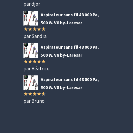
par djor
Note
4
sur 5
Aspirateur sans fil 48 000 Pa,
500 W. V8 by-Laresar
par Sandra
Note
5
sur
5
Aspirateur sans fil 48 000 Pa,
500 W. V8 by-Laresar
par Béatrice
Note
5
sur
5
Aspirateur sans fil 48 000 Pa,
500 W. V8 by-Laresar
par Bruno
Note
4
sur 5