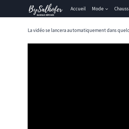
Skip
Accueil
Mode
Chauss
to
content
La vidéo se lancera automatiquement dans quel